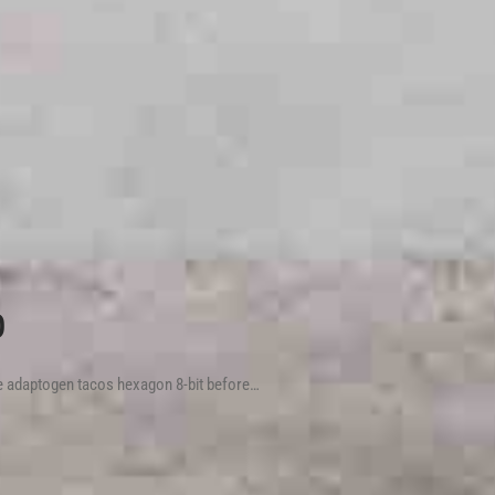
p
ie adaptogen tacos hexagon 8-bit before…