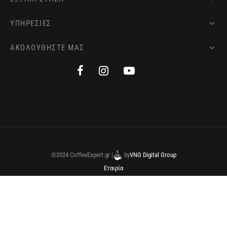
ΥΠΗΡΕΣΙΕΣ
ΑΚΟΛΟΥΘΗΣΤΕ ΜΑΣ
©2024 CoffeeExpert.gr |
by
VNG Digital Group
Εταιρία
Όροι Χρήσης
Πολιτική Cookies
Sitemap